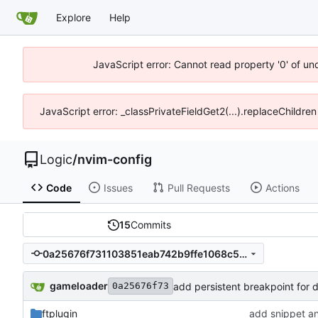
Explore
Help
JavaScript error: Cannot read property '0' of un
JavaScript error: _classPrivateFieldGet2(...).replaceChildre
Logic
/
nvim-config
Code
Issues
Pull Requests
Actions
15
Commits
0a25676f731103851eab742b9ffe1068c58cedd9
gameloader
add persistent breakpoint for 
0a25676f73
ftplugin
add snippet a