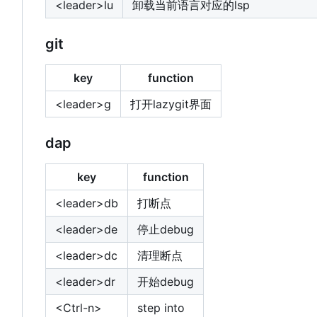
<leader>lu
卸载当前语言对应的lsp
git
key
function
<leader>g
打开lazygit界面
dap
key
function
<leader>db
打断点
<leader>de
停止debug
<leader>dc
清理断点
<leader>dr
开始debug
<Ctrl-n>
step into