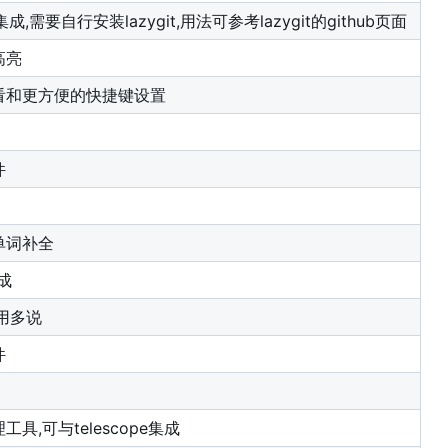
行集成,需要自行安装lazygit,用法可参考lazygit的github页面
高亮
看和更方便的快捷键设置
件
单词补全
成
用多说
件
具,可与telescope集成