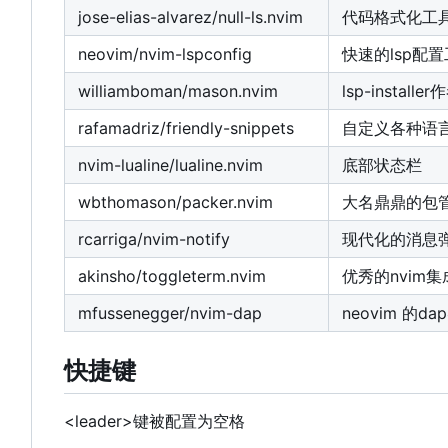
jose-elias-alvarez/null-ls.nvim
代码格式化工具
neovim/nvim-lspconfig
快速的lsp配
williamboman/mason.nvim
lsp-install
rafamadriz/friendly-snippets
自定义各种语
nvim-lualine/lualine.nvim
底部状态栏
wbthomason/packer.nvim
大名鼎鼎的包
rcarriga/nvim-notify
现代化的消息
akinsho/toggleterm.nvim
优秀的nvim
mfussenegger/nvim-dap
neovim 的da
快捷键
<leader>键被配置为空格