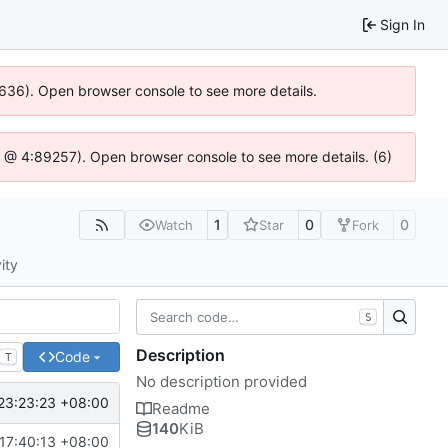
Sign In
00636). Open browser console to see more details.
.js @ 4:89257). Open browser console to see more details. (6)
1
0
0
Watch
Star
Fork
ity
S
Description
Code
T
No description provided
23:23:23 +08:00
Readme
140
KiB
17:40:13 +08:00