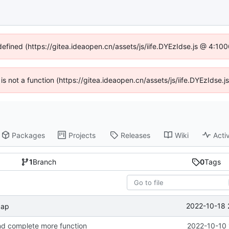
defined (https://gitea.ideaopen.cn/assets/js/iife.DYEzIdse.js @ 4:1
n is not a function (https://gitea.ideaopen.cn/assets/js/iife.DYEzIdse
Packages
Projects
Releases
Wiki
Activ
1
Branch
0
Tags
2022-10-18 
dap
nd complete more function
2022-10-10 