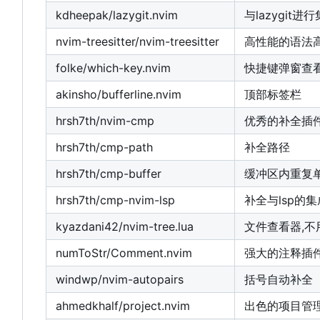
kdheepak/lazygit.nvim
与lazygit进
nvim-treesitter/nvim-treesitter
高性能的语法
folke/which-key.nvim
快捷键弹窗查
akinsho/bufferline.nvim
顶部标签栏
hrsh7th/nvim-cmp
优秀的补全插
hrsh7th/cmp-path
补全路径
hrsh7th/cmp-buffer
缓冲区内重复
hrsh7th/cmp-nvim-lsp
补全与lsp的集
kyazdani42/nvim-tree.lua
文件查看器,不
numToStr/Comment.nvim
强大的注释插
windwp/nvim-autopairs
括号自动补全
ahmedkhalf/project.nvim
出色的项目管理工