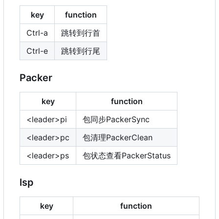
key
function
Ctrl-a
跳转到行首
Ctrl-e
跳转到行尾
Packer
key
function
<leader>pi
包同步PackerSync
<leader>pc
包清理PackerClean
<leader>ps
包状态查看PackerStatus
lsp
key
function