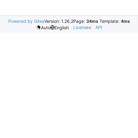
Powered by Gitea
Version: 1.26.2
Page:
34ms
Template:
4ms
Licenses
API
Auto
English