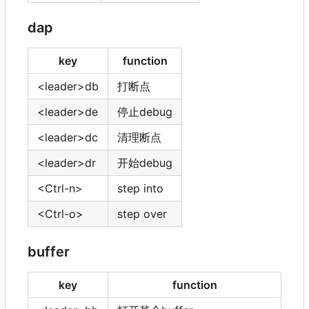
dap
key
function
<leader>db
打断点
<leader>de
停止debug
<leader>dc
清理断点
<leader>dr
开始debug
<Ctrl-n>
step into
<Ctrl-o>
step over
buffer
key
function