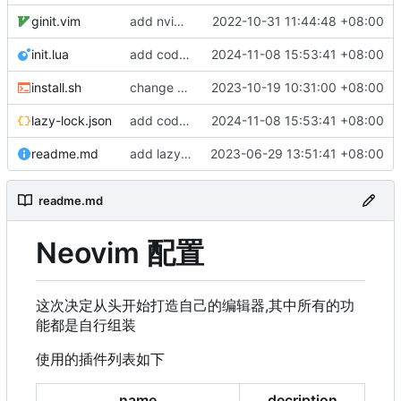
ginit.vim
add nvim-qt config and lsp config
2022-10-31 11:44:48 +08:00
init.lua
add codecompanin and change theme
2024-11-08 15:53:41 +08:00
install.sh
change permission of install script
2023-10-19 10:31:00 +08:00
lazy-lock.json
add codecompanin and change theme
2024-11-08 15:53:41 +08:00
readme.md
add lazygit install script
2023-06-29 13:51:41 +08:00
readme.md
Neovim 配置
这次决定从头开始打造自己的编辑器,其中所有的功
能都是自行组装
使用的插件列表如下
name
decription