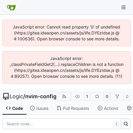
JavaScript error: Cannot read property '0' of undefined
(https://gitea.ideaopen.cn/assets/js/iife.DYEzIdse.js @
4:100636). Open browser console to see more details.
JavaScript error:
_classPrivateFieldGet2(...).replaceChildren is not a function
(https://gitea.ideaopen.cn/assets/js/iife.DYEzIdse.js @
4:89257). Open browser console to see more details. (11)
Logic
/
nvim-config
1
0
0
Code
Issues
Pull Requests
Actions
S