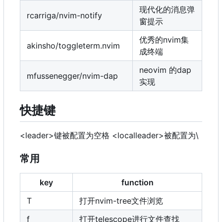
现代化的消息弹
rcarriga/nvim-notify
窗提示
优秀的nvim集
akinsho/toggleterm.nvim
成终端
neovim 的dap
mfussenegger/nvim-dap
实现
快捷键
<leader>键被配置为空格 <localleader>被配置为\
常用
key
function
T
打开nvim-tree文件浏览
f
打开telescope进行文件查找