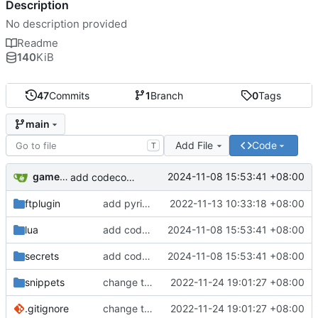
Description
No description provided
Readme
140
KiB
47
Commits
1
Branch
0
Tags
main
Add File
Code
T
gameloader
2024-11-08 15:53:41 +08:00
add codecompanin and change theme
ftplugin
add pyright and buffer code folder, markdwon use mdflow
2022-11-13 10:33:18 +08:00
lua
add codecompanin and change theme
2024-11-08 15:53:41 +08:00
secrets
add codecompanin and change theme
2024-11-08 15:53:41 +08:00
snippets
change to pylsp add vue change to jaq to run code
2022-11-24 19:01:27 +08:00
.gitignore
change to pylsp add vue change to jaq to run code
2022-11-24 19:01:27 +08:00