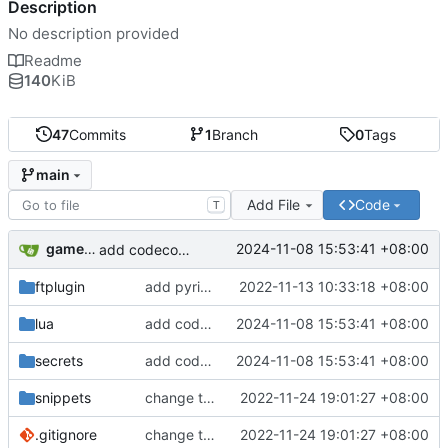
Description
No description provided
Readme
140
KiB
47
Commits
1
Branch
0
Tags
main
Add File
Code
T
gameloader
2024-11-08 15:53:41 +08:00
add codecompanin and change theme
ftplugin
add pyright and buffer code folder, markdwon use mdflow
2022-11-13 10:33:18 +08:00
lua
add codecompanin and change theme
2024-11-08 15:53:41 +08:00
secrets
add codecompanin and change theme
2024-11-08 15:53:41 +08:00
snippets
change to pylsp add vue change to jaq to run code
2022-11-24 19:01:27 +08:00
.gitignore
change to pylsp add vue change to jaq to run code
2022-11-24 19:01:27 +08:00