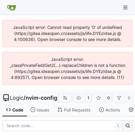
JavaScript error: Cannot read property '0' of undefined
(https://gitea.ideaopen.cn/assets/js/iife.DYEzIdse.js @
4:100636). Open browser console to see more details.
JavaScript error:
_classPrivateFieldGet2(...).replaceChildren is not a function
(https://gitea.ideaopen.cn/assets/js/iife.DYEzIdse.js @
4:89257). Open browser console to see more details. (11)
Logic
/
nvim-config
1
0
0
Code
Issues
Pull Requests
Actions
S