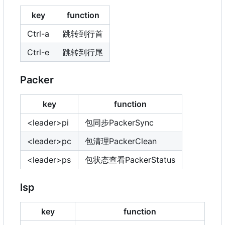
key
function
Ctrl-a
跳转到行首
Ctrl-e
跳转到行尾
Packer
key
function
<leader>pi
包同步PackerSync
<leader>pc
包清理PackerClean
<leader>ps
包状态查看PackerStatus
lsp
key
function