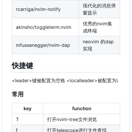
现代化的消息弹
rcarriga/nvim-notify
窗提示
优秀的nvim集
akinsho/toggleterm.nvim
成终端
neovim 的dap
mfussenegger/nvim-dap
实现
快捷键
<leader>键被配置为空格 <localleader>被配置为\
常用
key
function
T
打开nvim-tree文件浏览
f
打开telescope进行文件查找