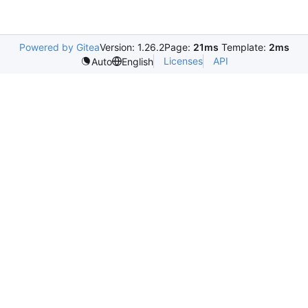
Powered by Gitea
Version: 1.26.2
Page:
21ms
Template:
2ms
Licenses
API
Auto
English