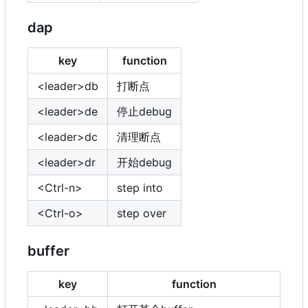
dap
key
function
<leader>db
打断点
<leader>de
停止debug
<leader>dc
清理断点
<leader>dr
开始debug
<Ctrl-n>
step into
<Ctrl-o>
step over
buffer
key
function