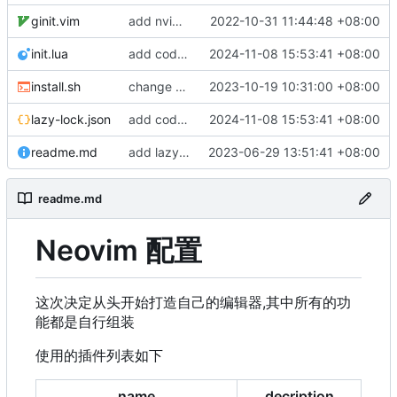
ginit.vim
add nvim-qt config and lsp config
2022-10-31 11:44:48 +08:00
init.lua
add codecompanin and change theme
2024-11-08 15:53:41 +08:00
install.sh
change permission of install script
2023-10-19 10:31:00 +08:00
lazy-lock.json
add codecompanin and change theme
2024-11-08 15:53:41 +08:00
readme.md
add lazygit install script
2023-06-29 13:51:41 +08:00
readme.md
Neovim 配置
这次决定从头开始打造自己的编辑器,其中所有的功
能都是自行组装
使用的插件列表如下
name
decription